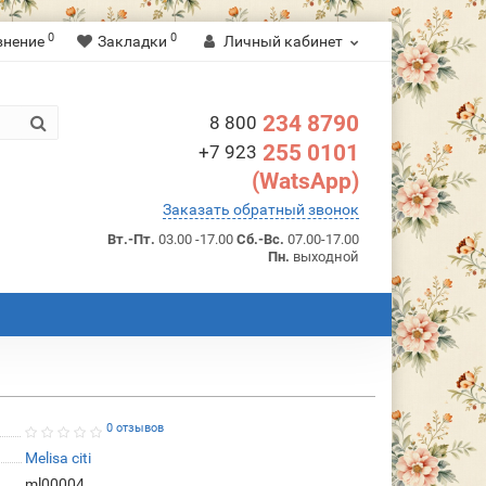
0
0
внение
Закладки
Личный кабинет
234 8790
8 800
255 0101
+7 923
(WatsApp)
Заказать обратный звонок
Вт.-Пт.
03.00 -17.00
Сб.-Вс.
07.00-17.00
Пн.
выходной
0 отзывов
Melisa citi
ml00004