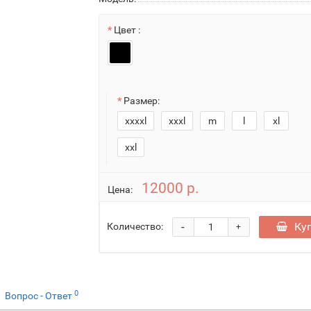
Цвет :
Размер:
xxxxl
xxxl
m
l
xl
xxl
12000 р.
Цена:
-
Ку
Количество:
+
0
Вопрос - Ответ