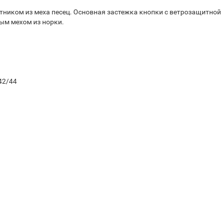
отником из меха песец. Основная застежка кнопки с ветрозащитно
ым мехом из норки.
42/44