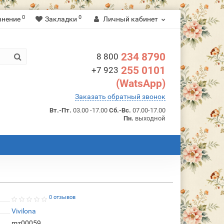
0
0
внение
Закладки
Личный кабинет
234 8790
8 800
255 0101
+7 923
(WatsApp)
Заказать обратный звонок
Вт.-Пт.
03.00 -17.00
Сб.-Вс.
07.00-17.00
Пн.
выходной
0 отзывов
Vivilona
mz00059